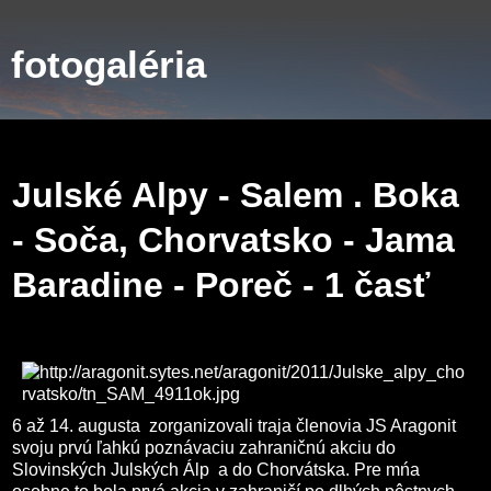
fotogaléria
piatok 7. decembra 2012
Julské Alpy - Salem . Boka
- Soča, Chorvatsko - Jama
Baradine - Poreč - 1 časť
6 až 14. augusta zorganizovali traja členovia JS Aragonit
svoju prvú ľahkú poznávaciu zahraničnú akciu do
Slovinských Julských Álp a do Chorvátska. Pre mńa