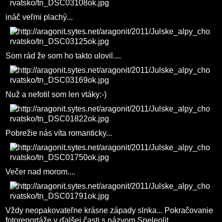
ináč veľmi plachý...
Som rád že som ho takto ulovil....
Nuž a nefotil som len vtáky:-)
Pobrežie nás víta romanticky...
Večer nad morom....
Vždy neopakovateľne krásne západy slnka... Pokračovanie
fotoreportáže v ďalšej časti s názvom Speleolit..