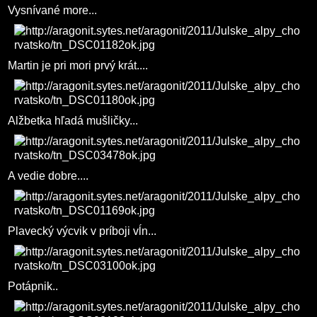
Vysnívané more...
Martin je pri mori prvý krát....
Alžbetka hľadá mušličky...
A vedie dobre....
Plavecký výcvik v príboji vĺn...
Potápnik..