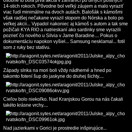
osobne to bola prvá akcia v zahraničí po dlhých pôstnych
14-stich rokoch. Pôvodne bol veľký záujem a malo vyraziť
viac ľudí minimálne na dvoch autách. Balošák s kámošmi
však radšej nečakane vyrazil stopom do Nórska a bolo po
veľkej akcii... Vypadol nakoniec aj kámoš s autom a tak sme
požičali KYA RIO a natrieskaní ako sardinky sme vyrazili
pozrieť čo nového u Silvia v Jame Baradine.... Pokus o
dokumentáciu napokon vyšiel... Samsung nesklamal... fotil
som z ruky bez statívu.
Západy slnka na mori boli vždy nádherné a hned po
takomto fotení šup do jaskyne do druhej šichty....
Cieľov bolo niekoľko. Nad Kranjskou Gorou na nás čakali
takéto krásne vrchy....
Nad jazierkami v Gorici je prostredie inšpirujúce...