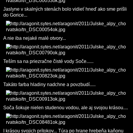
Jaslyne v skalných stenách bolo vidieť hneď ako sme prišli
do Gorice...
A nie iba nejaké malé otvory...
Teším sa na priezračne čisté vody Soče......
Takáto farba hladiny nadchne a povzbudí.....
Soča šokuje nielen studenou vodou, ale aj svojou krásou....
I krásou svojich prítokov... Túra po hrane hrebeňa kaňonu