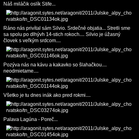
Náš miláčik oslík Stife...
Ráno nás privítal sám Silvio. Srdečné objatia... Stretli sme
sa spolu po dlhývh 14-stich rokoch.... Silvio je úžasný
človek s veľkým srdcom....
Pozýva nás na kávu a kakavko so šlahačkou....
neodmietame....
Všetko je tu dnes inák ako pred rokmi....
Palava Lagúna - Poreč...