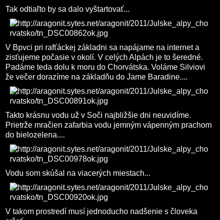
Tak odtiaľto by sa dalo vyštartovať...
V Bpvci pri rafťáckej základni sa napájame na internet a
zisťujeme počasie v okolí. V celých Alpách je to šeredné.
Padáme teda dolu k moru do Chorvátska. Voláme Silviovi
že večer dorazíme na základňu do Jame Baradine....
Takto krásnu vodu už v Soči najbližšie dni neuvidíme.
Prietrže mračien zafarbia vodu jemným vápenným prachom
do bielozelena....
Vodu som skúšal na viacerých miestach...
V takom prostredí musí jednoducho nadšenie s človeka