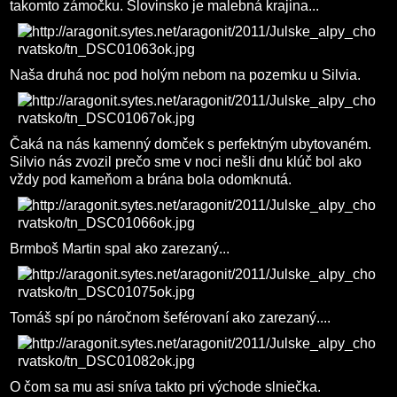
takomto zámočku. Slovinsko je malebná krajina...
Naša druhá noc pod holým nebom na pozemku u Silvia.
Čaká na nás kamenný domček s perfektným ubytovaném.
Silvio nás zvozil prečo sme v noci nešli dnu klúč bol ako
vždy pod kameňom a brána bola odomknutá.
Brmboš Martin spal ako zarezaný...
Tomáš spí po náročnom šeférovaní ako zarezaný....
O čom sa mu asi sníva takto pri východe slniečka.