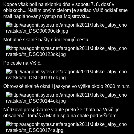
Kopce však boli na sklonku dňa v sobotu 7. 8. dosť v
oblakoch....Našim prvým cieľom je sedlao Vršič odkiaľ sme
mali naplánovaný výstup na Mojstrovku....
Mohutné skalné bašty nám lemujú cestu...
Po ceste na Vršič...
Obrovské skalné okná i jaskyne vo výške okolo 2000 m n.m.
Núdzovo prespávame v aute preto že chata na Vršiči je
obsadená. Tomáš a Martin spia na chate pod Vršičom...