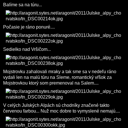
Balíme sa na túru...
Počasie je ráno ponuré....
Sedielko nad Vršičom...
Mojstrovku zahalovali mraky a tak sme sa v nedeľu ráno
vydali len na malú túru na Sleme, romantický vŕšok za
Mojstrovkou ktorý som premenoval na Salem....
V celých Julských Alpách sú chodníky značené takto
červenou farbou... Nuž moc dobre to vymyslené nemajú....