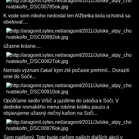
K vode som nikoho nedostal len Alžbetka bola ochotná sa
obetovať....
úžasne krásne....
Nemalo význam čakať kým zlé počasie prehrmí... Dorazili
sme do Soče...
Opúšťame sedlo Vršič a jazdíme do údoôia k Soči. V
dedinke rovnakého mena robíme krátku pauzu a
objavujeme užasný riečny kaňon na Soči...
Som nadšený. Toto bude cieľom našich ďalších akcií v