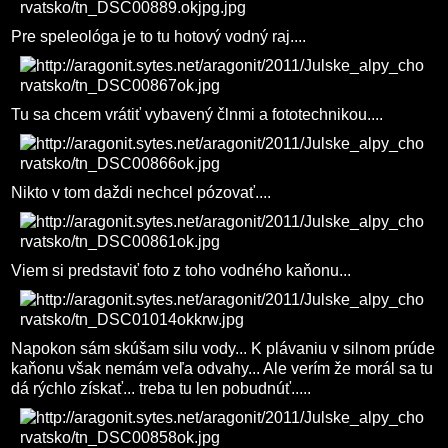
Pre speleológa je to tu hotový vodný raj....
Tu sa chcem vrátiť vybavený člnmi a fototechnikou....
Nikto v tom daždi nechcel pózovať....
Viem si predstaviť foto z toho vodného kaňonu...
Napokon sám skúšam silu vody... K plávaniu v silnom prúde
kaňonu však nemám veľa odvahy... Ale verím že morál sa tu
dá rýchlo získať... treba tu len pobudnúť.....