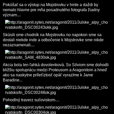
Pokúšať sa o výstup na Mojstrovku v hmle a daždi by
nemalo hlavne pre mňa posadnutého fotografa žiadny
význam....
Skúsili sme chodník na Mojstrovku no napokon sme sa
dostali niekde inde a odbočenie k Mojstrovke sme nikde
nezaznamenali....
Akcia bola len ľahká dovolenková. So Silviom sme dohodli
bližšiu spoluprácu medzi Proteusom a Aragonitom a hneď
ako sa naskytne príleťiztosť opäť vyrazíme k Jame
Baradine...
Pohodlný traverz suťoviskom....