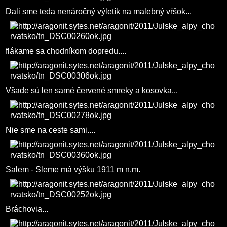
Dali sme teda nenáročný výletík na malebný vŕšok...
flákame sa chodníkom dopredu....
Všade sú len samé červené smreky a kosovka...
Nie sme na ceste sami....
Salem - Sleme má výšku 1911 m n.m.
Bráchovia...